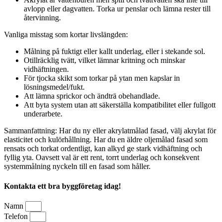
avlopp eller dagvatten. Torka ur penslar och lämna rester till
återvinning.
Vanliga misstag som kortar livslängden:
Målning på fuktigt eller kallt underlag, eller i stekande sol.
Otillräcklig tvätt, vilket lämnar kritning och minskar
vidhäftningen.
För tjocka skikt som torkar på ytan men kapslar in
lösningsmedel/fukt.
Att lämna sprickor och ändträ obehandlade.
Att byta system utan att säkerställa kompatibilitet eller fullgott
underarbete.
Sammanfattning: Har du ny eller akrylatmålad fasad, välj akrylat för
elasticitet och kulörhållning. Har du en äldre oljemålad fasad som
rensats och torkat ordentligt, kan alkyd ge stark vidhäftning och
fyllig yta. Oavsett val är ett rent, torrt underlag och konsekvent
systemmålning nyckeln till en fasad som håller.
Kontakta ett bra byggföretag idag!
Namn
Telefon