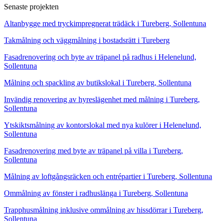
Senaste projekten
Altanbygge med tryckimpregnerat trädäck i Tureberg, Sollentuna
Takmålning och väggmålning i bostadsrätt i Tureberg
Fasadrenovering och byte av träpanel på radhus i Helenelund,
Sollentuna
Målning och spackling av butikslokal i Tureberg, Sollentuna
Invändig renovering av hyreslägenhet med målning i Tureberg,
Sollentuna
Ytskiktsmålning av kontorslokal med nya kulörer i Helenelund,
Sollentuna
Fasadrenovering med byte av träpanel på villa i Tureberg,
Sollentuna
Målning av loftgångsräcken och entrépartier i Tureberg, Sollentuna
Ommålning av fönster i radhuslänga i Tureberg, Sollentuna
Trapphusmålning inklusive ommålning av hissdörrar i Tureberg,
Sollentuna