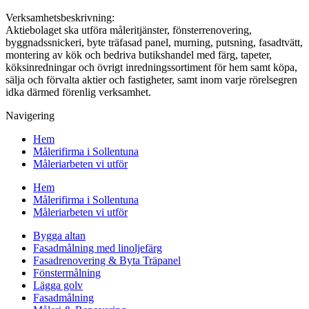
Verksamhetsbeskrivning:
Aktiebolaget ska utföra måleritjänster, fönsterrenovering,
byggnadssnickeri, byte träfasad panel, murning, putsning, fasadtvätt,
montering av kök och bedriva butikshandel med färg, tapeter,
köksinredningar och övrigt inredningssortiment för hem samt köpa,
sälja och förvalta aktier och fastigheter, samt inom varje rörelsegren
idka därmed förenlig verksamhet.
Navigering
Hem
Målerifirma i Sollentuna
Måleriarbeten vi utför
Hem
Målerifirma i Sollentuna
Måleriarbeten vi utför
Bygga altan
Fasadmålning med linoljefärg
Fasadrenovering & Byta Träpanel
Fönstermålning
Lägga golv
Fasadmålning