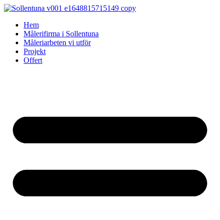
Skip
to
Hem
content
Målerifirma i Sollentuna
Måleriarbeten vi utför
Projekt
Offert