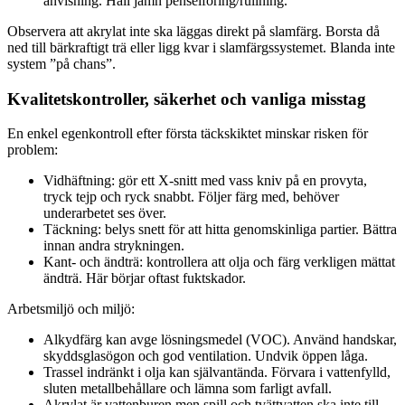
anvisning. Håll jämn penselföring/rullning.
Observera att akrylat inte ska läggas direkt på slamfärg. Borsta då
ned till bärkraftigt trä eller ligg kvar i slamfärgssystemet. Blanda inte
system ”på chans”.
Kvalitetskontroller, säkerhet och vanliga misstag
En enkel egenkontroll efter första täckskiktet minskar risken för
problem:
Vidhäftning: gör ett X-snitt med vass kniv på en provyta,
tryck tejp och ryck snabbt. Följer färg med, behöver
underarbetet ses över.
Täckning: belys snett för att hitta genomskinliga partier. Bättra
innan andra strykningen.
Kant- och ändträ: kontrollera att olja och färg verkligen mättat
ändträ. Här börjar oftast fuktskador.
Arbetsmiljö och miljö:
Alkydfärg kan avge lösningsmedel (VOC). Använd handskar,
skyddsglasögon och god ventilation. Undvik öppen låga.
Trassel indränkt i olja kan självantända. Förvara i vattenfylld,
sluten metallbehållare och lämna som farligt avfall.
Akrylat är vattenburen men spill och tvättvatten ska inte till