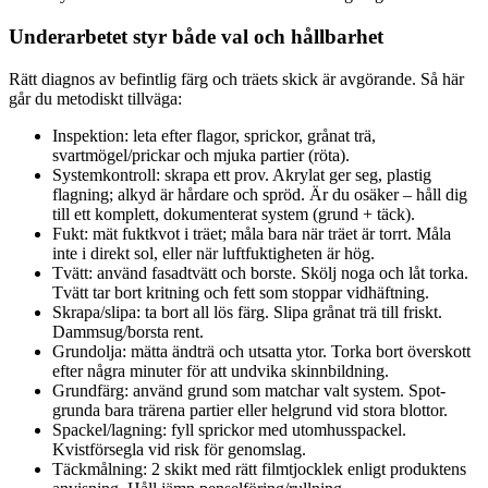
Underarbetet styr både val och hållbarhet
Rätt diagnos av befintlig färg och träets skick är avgörande. Så här
går du metodiskt tillväga:
Inspektion: leta efter flagor, sprickor, grånat trä,
svartmögel/prickar och mjuka partier (röta).
Systemkontroll: skrapa ett prov. Akrylat ger seg, plastig
flagning; alkyd är hårdare och spröd. Är du osäker – håll dig
till ett komplett, dokumenterat system (grund + täck).
Fukt: mät fuktkvot i träet; måla bara när träet är torrt. Måla
inte i direkt sol, eller när luftfuktigheten är hög.
Tvätt: använd fasadtvätt och borste. Skölj noga och låt torka.
Tvätt tar bort kritning och fett som stoppar vidhäftning.
Skrapa/slipa: ta bort all lös färg. Slipa grånat trä till friskt.
Dammsug/borsta rent.
Grundolja: mätta ändträ och utsatta ytor. Torka bort överskott
efter några minuter för att undvika skinnbildning.
Grundfärg: använd grund som matchar valt system. Spot-
grunda bara trärena partier eller helgrund vid stora blottor.
Spackel/lagning: fyll sprickor med utomhusspackel.
Kvistförsegla vid risk för genomslag.
Täckmålning: 2 skikt med rätt filmtjocklek enligt produktens