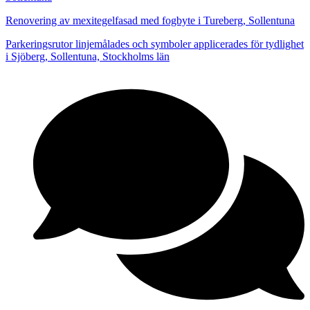
Renovering av mexitegelfasad med fogbyte i Tureberg, Sollentuna
Parkeringsrutor linjemålades och symboler applicerades för tydlighet
i Sjöberg, Sollentuna, Stockholms län