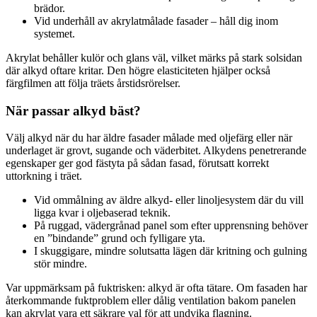
brädor.
Vid underhåll av akrylatmålade fasader – håll dig inom
systemet.
Akrylat behåller kulör och glans väl, vilket märks på stark sol­sidan
där alkyd oftare kritar. Den högre elasticiteten hjälper också
färgfilmen att följa träets årstidsrörelser.
När passar alkyd bäst?
Välj alkyd när du har äldre fasader målade med oljefärg eller när
underlaget är grovt, sugande och väderbitet. Alkydens penetrerande
egenskaper ger god fästyta på sådan fasad, förutsatt korrekt
uttorkning i träet.
Vid ommålning av äldre alkyd- eller linoljesystem där du vill
ligga kvar i oljebaserad teknik.
På ruggad, vädergrånad panel som efter upprensning behöver
en ”bindande” grund och fylligare yta.
I skuggigare, mindre solutsatta lägen där kritning och gulning
stör mindre.
Var uppmärksam på fuktrisken: alkyd är ofta tätare. Om fasaden har
återkommande fuktproblem eller dålig ventilation bakom panelen
kan akrylat vara ett säkrare val för att undvika flagning.