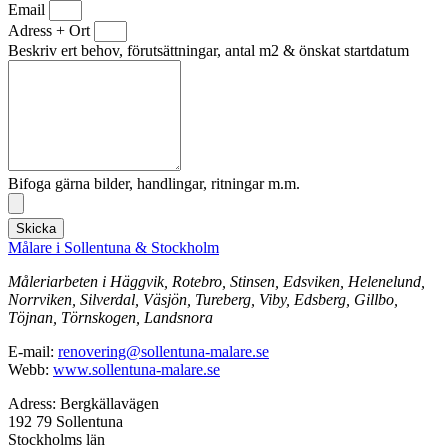
Email
Adress + Ort
Beskriv ert behov, förutsättningar, antal m2 & önskat startdatum
Bifoga gärna bilder, handlingar, ritningar m.m.
Skicka
Målare i Sollentuna & Stockholm
Måleriarbeten i Häggvik, Rotebro, Stinsen, Edsviken, Helenelund,
Norrviken, Silverdal, Väsjön, Tureberg, Viby, Edsberg, Gillbo,
Töjnan, Törnskogen, Landsnora
E-mail:
renovering@sollentuna-malare.se
Webb:
www.sollentuna-malare.se
Adress: Bergkällavägen
192 79 Sollentuna
Stockholms län