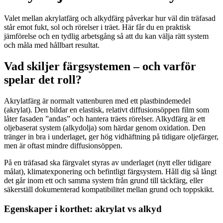
Valet mellan akrylatfärg och alkydfärg påverkar hur väl din träfasad
står emot fukt, sol och rörelser i träet. Här får du en praktisk
jämförelse och en tydlig arbetsgång så att du kan välja rätt system
och måla med hållbart resultat.
Vad skiljer färgsystemen – och varför
spelar det roll?
Akrylatfärg är normalt vattenburen med ett plastbindemedel
(akrylat). Den bildar en elastisk, relativt diffusionsöppen film som
låter fasaden ”andas” och hantera träets rörelser. Alkydfärg är ett
oljebaserat system (alkydolja) som härdar genom oxidation. Den
tränger in bra i underlaget, ger hög vidhäftning på tidigare oljefärger,
men är oftast mindre diffusionsöppen.
På en träfasad ska färgvalet styras av underlaget (nytt eller tidigare
målat), klimatexponering och befintligt färgsystem. Håll dig så långt
det går inom ett och samma system från grund till täckfärg, eller
säkerställ dokumenterad kompatibilitet mellan grund och toppskikt.
Egenskaper i korthet: akrylat vs alkyd