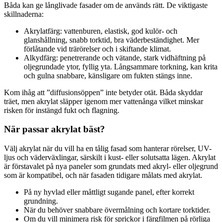
Båda kan ge långlivade fasader om de används rätt. De viktigaste
skillnaderna:
Akrylatfärg: vattenburen, elastisk, god kulör- och
glanshållning, snabb torktid, bra väderbeständighet. Mer
förlåtande vid trä­rörelser och i skiftande klimat.
Alkydfärg: penetrerande och vätande, stark vidhäftning på
oljegrundade ytor, fyllig yta. Långsammare torkning, kan krita
och gulna snabbare, känsligare om fukten stängs inne.
Kom ihåg att ”diffusionsöppen” inte betyder otät. Båda skyddar
träet, men akrylat släpper igenom mer vattenånga vilket minskar
risken för instängd fukt och flagning.
När passar akrylat bäst?
Välj akrylat när du vill ha en tålig fasad som hanterar rörelser, UV-
ljus och väderväxlingar, särskilt i kust- eller solutsatta lägen. Akrylat
är förstavalet på nya paneler som grundats med akryl- eller oljegrund
som är kompatibel, och när fasaden tidigare målats med akrylat.
På ny hyvlad eller måttligt sugande panel, efter korrekt
grundning.
När du behöver snabbare övermålning och kortare torktider.
Om du vill minimera risk för sprickor i färgfilmen på rörliga