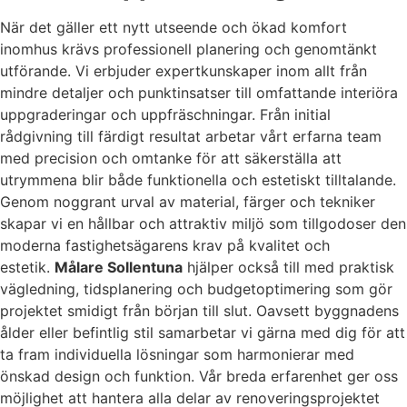
När det gäller ett nytt utseende och ökad komfort
inomhus krävs professionell planering och genomtänkt
utförande. Vi erbjuder expertkunskaper inom allt från
mindre detaljer och punktinsatser till omfattande interiöra
uppgraderingar och uppfräschningar. Från initial
rådgivning till färdigt resultat arbetar vårt erfarna team
med precision och omtanke för att säkerställa att
utrymmena blir både funktionella och estetiskt tilltalande.
Genom noggrant urval av material, färger och tekniker
skapar vi en hållbar och attraktiv miljö som tillgodoser den
moderna fastighetsägarens krav på kvalitet och
estetik.
Målare Sollentuna
hjälper också till med praktisk
vägledning, tidsplanering och budgetoptimering som gör
projektet smidigt från början till slut. Oavsett byggnadens
ålder eller befintlig stil samarbetar vi gärna med dig för att
ta fram individuella lösningar som harmonierar med
önskad design och funktion. Vår breda erfarenhet ger oss
möjlighet att hantera alla delar av renoveringsprojektet