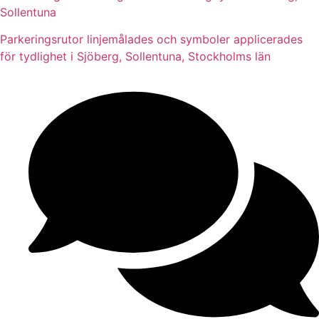
Sollentuna
Parkeringsrutor linjemålades och symboler applicerades
för tydlighet i Sjöberg, Sollentuna, Stockholms län