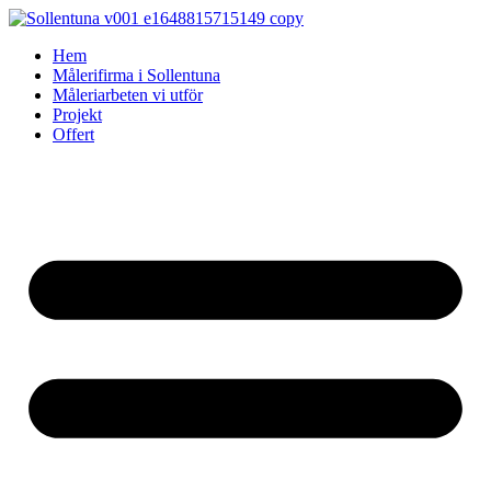
Skip
to
Hem
content
Målerifirma i Sollentuna
Måleriarbeten vi utför
Projekt
Offert