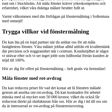
runt om i Stockholm. Att måla fönster kräver yrkeskompetens och
erfarenhet, vilket våra duktiga målare besitter fullt ut.
Varmt välkommen med din förfrågan på fönstermålning i Sollentuna
med omnejd!
Trygga villkor vid fönstermålning
Du kan lita på en lojal partner när du anlitar oss för att måla
fastighetens fönster. Våra målare jobbar alltid utifrån ett kvalitetstänk
där precision och noggrannhet står i centrum. Kundnöjdhet är något
vi strävar efter och vi ser inget jobb som fullbordat förrän kunden är
nöjd till 100%.
Hör av dig för offert på fönstermålning – helt gratis via hemsidan!
Måla fönster med rot-avdrag
Du kan reducera priset för vad det kostar att få fönstren målade
genom att ansöka om rot-avdrag. Då kan kostnaden för arbetet
minska med så mycket som 50 000 kronor, vilket du också får
reducerat direkt på slutfakturan från oss. Hör av dig i tid till oss om
du är intresserad av rot-avdrag på fönsterrenovering.