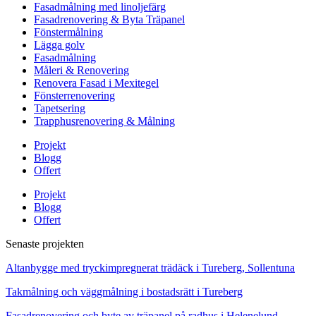
Fasadmålning med linoljefärg
Fasadrenovering & Byta Träpanel
Fönstermålning
Lägga golv
Fasadmålning
Måleri & Renovering
Renovera Fasad i Mexitegel
Fönsterrenovering
Tapetsering
Trapphusrenovering & Målning
Projekt
Blogg
Offert
Projekt
Blogg
Offert
Senaste projekten
Altanbygge med tryckimpregnerat trädäck i Tureberg, Sollentuna
Takmålning och väggmålning i bostadsrätt i Tureberg
Fasadrenovering och byte av träpanel på radhus i Helenelund,