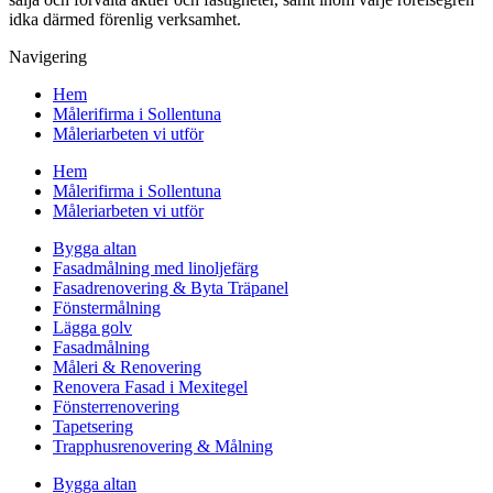
idka därmed förenlig verksamhet.
Navigering
Hem
Målerifirma i Sollentuna
Måleriarbeten vi utför
Hem
Målerifirma i Sollentuna
Måleriarbeten vi utför
Bygga altan
Fasadmålning med linoljefärg
Fasadrenovering & Byta Träpanel
Fönstermålning
Lägga golv
Fasadmålning
Måleri & Renovering
Renovera Fasad i Mexitegel
Fönsterrenovering
Tapetsering
Trapphusrenovering & Målning
Bygga altan