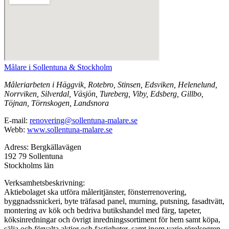
Målare i Sollentuna & Stockholm
Måleriarbeten i Häggvik, Rotebro, Stinsen, Edsviken, Helenelund,
Norrviken, Silverdal, Väsjön, Tureberg, Viby, Edsberg, Gillbo,
Töjnan, Törnskogen, Landsnora
E-mail:
renovering@sollentuna-malare.se
Webb:
www.sollentuna-malare.se
Adress: Bergkällavägen
192 79 Sollentuna
Stockholms län
Verksamhetsbeskrivning:
Aktiebolaget ska utföra måleritjänster, fönsterrenovering,
byggnadssnickeri, byte träfasad panel, murning, putsning, fasadtvätt,
montering av kök och bedriva butikshandel med färg, tapeter,
köksinredningar och övrigt inredningssortiment för hem samt köpa,
sälja och förvalta aktier och fastigheter, samt inom varje rörelsegren