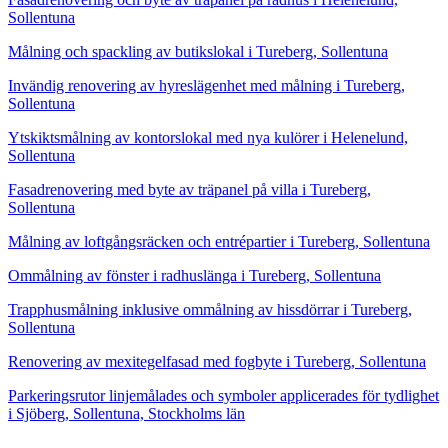
Sollentuna
Målning och spackling av butikslokal i Tureberg, Sollentuna
Invändig renovering av hyreslägenhet med målning i Tureberg,
Sollentuna
Ytskiktsmålning av kontorslokal med nya kulörer i Helenelund,
Sollentuna
Fasadrenovering med byte av träpanel på villa i Tureberg,
Sollentuna
Målning av loftgångsräcken och entrépartier i Tureberg, Sollentuna
Ommålning av fönster i radhuslänga i Tureberg, Sollentuna
Trapphusmålning inklusive ommålning av hissdörrar i Tureberg,
Sollentuna
Renovering av mexitegelfasad med fogbyte i Tureberg, Sollentuna
Parkeringsrutor linjemålades och symboler applicerades för tydlighet
i Sjöberg, Sollentuna, Stockholms län