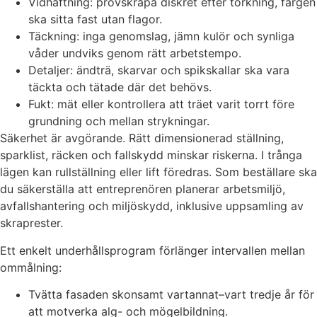
Vidhäftning: provskrapa diskret efter torkning, färgen
ska sitta fast utan flagor.
Täckning: inga genomslag, jämn kulör och synliga
våder undviks genom rätt arbetstempo.
Detaljer: ändträ, skarvar och spikskallar ska vara
täckta och tätade där det behövs.
Fukt: mät eller kontrollera att träet varit torrt före
grundning och mellan strykningar.
Säkerhet är avgörande. Rätt dimensionerad ställning,
sparklist, räcken och fallskydd minskar riskerna. I trånga
lägen kan rullställning eller lift föredras. Som beställare ska
du säkerställa att entreprenören planerar arbetsmiljö,
avfallshantering och miljöskydd, inklusive uppsamling av
skraprester.
Ett enkelt underhållsprogram förlänger intervallen mellan
ommålning:
Tvätta fasaden skonsamt vartannat–vart tredje år för
att motverka alg- och mögelbildning.