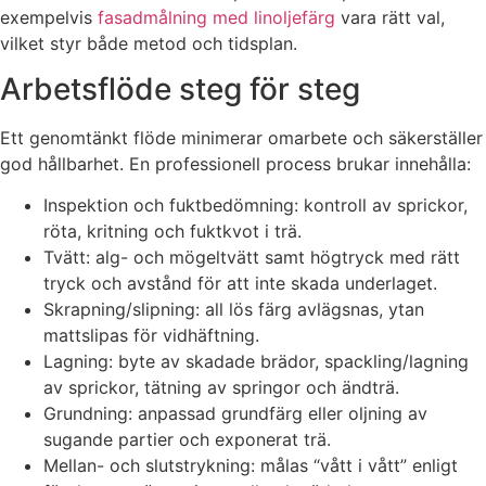
exempelvis
fasadmålning med linoljefärg
vara rätt val,
vilket styr både metod och tidsplan.
Arbetsflöde steg för steg
Ett genomtänkt flöde minimerar omarbete och säkerställer
god hållbarhet. En professionell process brukar innehålla:
Inspektion och fuktbedömning: kontroll av sprickor,
röta, kritning och fuktkvot i trä.
Tvätt: alg- och mögeltvätt samt högtryck med rätt
tryck och avstånd för att inte skada underlaget.
Skrapning/slipning: all lös färg avlägsnas, ytan
mattslipas för vidhäftning.
Lagning: byte av skadade brädor, spackling/lagning
av sprickor, tätning av springor och ändträ.
Grundning: anpassad grundfärg eller oljning av
sugande partier och exponerat trä.
Mellan- och slutstrykning: målas “vått i vått” enligt