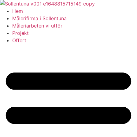
Skip
to
Hem
content
Målerifirma i Sollentuna
Måleriarbeten vi utför
Projekt
Offert