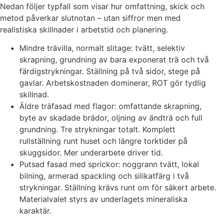
Nedan följer typfall som visar hur omfattning, skick och
metod påverkar slutnotan – utan siffror men med
realistiska skillnader i arbetstid och planering.
Mindre trävilla, normalt slitage: tvätt, selektiv
skrapning, grundning av bara exponerat trä och två
färdigstrykningar. Ställning på två sidor, stege på
gavlar. Arbetskostnaden dominerar, ROT gör tydlig
skillnad.
Äldre träfasad med flagor: omfattande skrapning,
byte av skadade brädor, oljning av ändträ och full
grundning. Tre strykningar totalt. Komplett
rullställning runt huset och längre torktider på
skuggsidor. Mer underarbete driver tid.
Putsad fasad med sprickor: noggrann tvätt, lokal
bilning, armerad spackling och silikatfärg i två
strykningar. Ställning krävs runt om för säkert arbete.
Materialvalet styrs av underlagets mineraliska
karaktär.