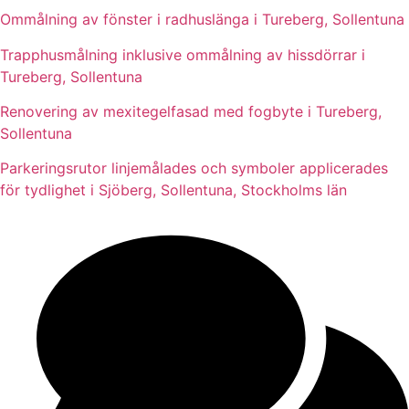
Ommålning av fönster i radhuslänga i Tureberg, Sollentuna
Trapphusmålning inklusive ommålning av hissdörrar i
Tureberg, Sollentuna
Renovering av mexitegelfasad med fogbyte i Tureberg,
Sollentuna
Parkeringsrutor linjemålades och symboler applicerades
för tydlighet i Sjöberg, Sollentuna, Stockholms län