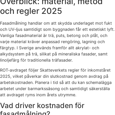
Överblick: material, metod
och regler 2025
Fasadmålning handlar om att skydda underlaget mot fukt
och UV-ljus samtidigt som byggnaden får ett estetiskt lyft.
Vanliga fasadmaterial är trä, puts, betong och plåt, och
varje material kräver anpassad rengöring, lagning och
färgtyp. I Sverige används framför allt akrylat- och
alkydsystem på trä, silikat på mineraliska fasader, samt
linoljefärg för traditionella träfasader.
ROT-avdraget följer Skatteverkets regler för inkomståret
2025, vilket påverkar din slutkostnad genom avdrag på
arbetskostnaden. Planera i tid så att du kan schemalägga
arbetet under barmarkssäsong och samtidigt säkerställa
att avdraget ryms inom årets utrymme.
Vad driver kostnaden för
fasadmålning?