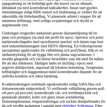
uppgradering av ett befintligt golv där kravet var en slitstark,
lättstädad yta med kontrollerad halksäkerhet. Innan start gjordes
fuktmätningar enligt RBK-metod och bedömning av ytråhet för att
säkerställa rätt förbehandling. Vi planerade arbetet i etapper för att
minimera driftstopp, med tydliga avspärrningar och skydd av
angränsande ytor.
Underlaget rengjordes mekaniskt genom diamantslipning till en
jämn och poröppen yta med rätt profil för epoxi. Sprickor och porer
injekterades/lagades med epoxibaserat spackel, och damm togs bort
med industridammsugare med HEPA-filtrering. En tvåkomponents
epoxiprimer applicerades för vidhäftning och porfyllnad, följt av en
mellanstrykning för att bygga film och jämna sugvariationer. I
utvalda gångstråk och vid dörrar beströddes ytan lätt med fin ballast
för att öka friktionen. Slutligen lades en täckfärg i epoxi med
angiven skikttjocklek, anpassad till lokalens belastning. Temperatur,
luftfuktighet och daggpunktsavstånd kontrollerades löpande för att
undvika kondens och säkra härdning.
Kvalitetssäkringen omfattade egenkontroller enligt AMA/Hus och
dokumenterade mätprotokoll. Vi verifierade vidhäftning genom pull-
off-prov på provytor, kontrollerade våt- och torrfilmtjocklek och
granskade jämnhet, kulör och glans innan avetablering.
Dräneringsbrunnar, rörgenomföringar och socklar detaljarbetades för
tät och prydlig anslutning i samråd med
elektriker Sollentuna
. Efter