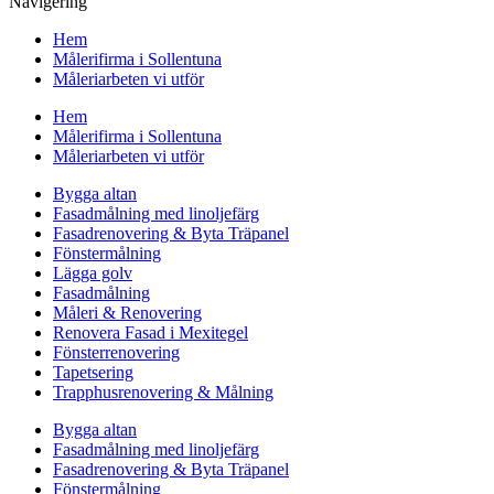
Navigering
Hem
Målerifirma i Sollentuna
Måleriarbeten vi utför
Hem
Målerifirma i Sollentuna
Måleriarbeten vi utför
Bygga altan
Fasadmålning med linoljefärg
Fasadrenovering & Byta Träpanel
Fönstermålning
Lägga golv
Fasadmålning
Måleri & Renovering
Renovera Fasad i Mexitegel
Fönsterrenovering
Tapetsering
Trapphusrenovering & Målning
Bygga altan
Fasadmålning med linoljefärg
Fasadrenovering & Byta Träpanel
Fönstermålning