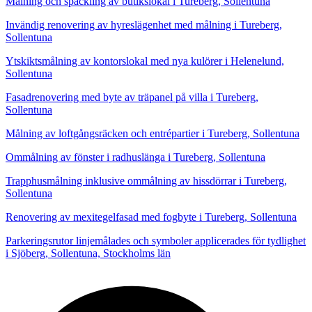
Målning och spackling av butikslokal i Tureberg, Sollentuna
Invändig renovering av hyreslägenhet med målning i Tureberg,
Sollentuna
Ytskiktsmålning av kontorslokal med nya kulörer i Helenelund,
Sollentuna
Fasadrenovering med byte av träpanel på villa i Tureberg,
Sollentuna
Målning av loftgångsräcken och entrépartier i Tureberg, Sollentuna
Ommålning av fönster i radhuslänga i Tureberg, Sollentuna
Trapphusmålning inklusive ommålning av hissdörrar i Tureberg,
Sollentuna
Renovering av mexitegelfasad med fogbyte i Tureberg, Sollentuna
Parkeringsrutor linjemålades och symboler applicerades för tydlighet
i Sjöberg, Sollentuna, Stockholms län