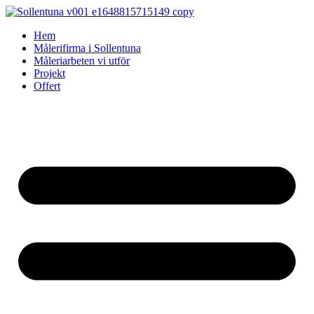
Skip
to
Hem
content
Målerifirma i Sollentuna
Måleriarbeten vi utför
Projekt
Offert