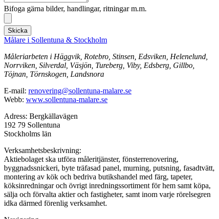
Bifoga gärna bilder, handlingar, ritningar m.m.
Skicka
Målare i Sollentuna & Stockholm
Måleriarbeten i Häggvik, Rotebro, Stinsen, Edsviken, Helenelund,
Norrviken, Silverdal, Väsjön, Tureberg, Viby, Edsberg, Gillbo,
Töjnan, Törnskogen, Landsnora
E-mail:
renovering@sollentuna-malare.se
Webb:
www.sollentuna-malare.se
Adress: Bergkällavägen
192 79 Sollentuna
Stockholms län
Verksamhetsbeskrivning:
Aktiebolaget ska utföra måleritjänster, fönsterrenovering,
byggnadssnickeri, byte träfasad panel, murning, putsning, fasadtvätt,
montering av kök och bedriva butikshandel med färg, tapeter,
köksinredningar och övrigt inredningssortiment för hem samt köpa,
sälja och förvalta aktier och fastigheter, samt inom varje rörelsegren
idka därmed förenlig verksamhet.