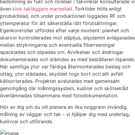
bedömning av fukt och rörelser i takvinklar konsulterade vi
även
klok takläggare mariestad
. Torktider hölls enligt
produktblad, och under produktionen loggades RF och
yttemperatur för att säkerställa rätt förutsättningar.
Egenkontroller utfördes efter varje moment: planhet och
skarvor kontrollerades mot släpljus, slipdamm avlägsnades
mellan strykningarna och eventuella fiberresningar
spacklades och slipades om. Avvikelser och ändringar
dokumenterades och stämdes av med beställaren löpande.
När samtliga ytor var färdiga återmonterades beslag och
uttag, ytor städades, skyddet togs bort och allt avfall
källsorterades. Projektet avslutades med gemensam
genomgång där målningssystem, kulörer och skötselråd
överlämnades tillsammans med fotodokumentation.
Hör av dig om du vill planera en lika noggrann invändig
målning av väggar och tak – vi hjälper dig med underlag,
kulörval och utförande.