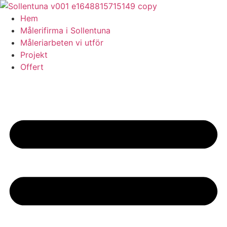
Skip
to
Hem
content
Målerifirma i Sollentuna
Måleriarbeten vi utför
Projekt
Offert