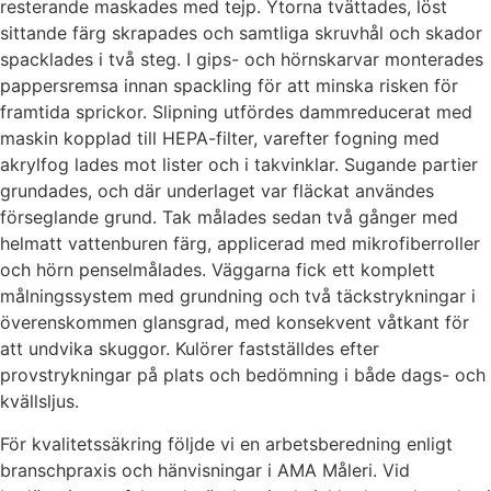
resterande maskades med tejp. Ytorna tvättades, löst
sittande färg skrapades och samtliga skruvhål och skador
spacklades i två steg. I gips- och hörnskarvar monterades
pappersremsa innan spackling för att minska risken för
framtida sprickor. Slipning utfördes dammreducerat med
maskin kopplad till HEPA-filter, varefter fogning med
akrylfog lades mot lister och i takvinklar. Sugande partier
grundades, och där underlaget var fläckat användes
förseglande grund. Tak målades sedan två gånger med
helmatt vattenburen färg, applicerad med mikrofiberroller
och hörn penselmålades. Väggarna fick ett komplett
målningssystem med grundning och två täckstrykningar i
överenskommen glansgrad, med konsekvent våtkant för
att undvika skuggor. Kulörer fastställdes efter
provstrykningar på plats och bedömning i både dags- och
kvällsljus.
För kvalitetssäkring följde vi en arbetsberedning enligt
branschpraxis och hänvisningar i AMA Måleri. Vid